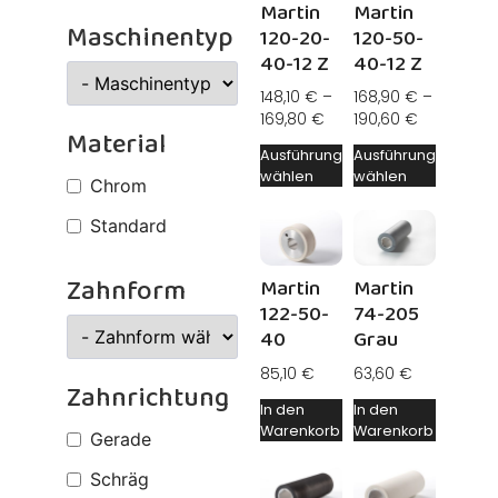
Martin
Martin
Maschinentyp
120-20-
120-50-
40-12 Z
40-12 Z
148,10
€
–
168,90
€
–
169,80
€
190,60
€
Material
Ausführung
Ausführung
wählen
wählen
Chrom
Standard
Zahnform
Martin
Martin
122-50-
74-205
40
Grau
85,10
€
63,60
€
Zahnrichtung
In den
In den
Warenkorb
Warenkorb
Gerade
Schräg