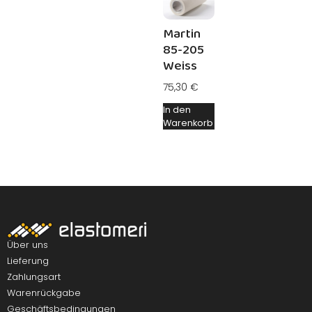
Martin
85-205
Weiss
75,30
€
In den
Warenkorb
Über uns
Lieferung
Zahlungsart
Warenrückgabe
Geschäftsbedingungen