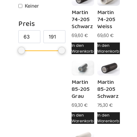
Keiner
Martin
Martin
74-205
74-205
Preis
Schwarz
Weiss
69,60
€
69,60
€
In den
In den
Warenkorb
Warenkorb
Martin
Martin
85-205
85-205
Grau
Schwarz
69,30
€
75,30
€
In den
In den
Warenkorb
Warenkorb