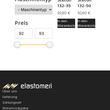
Steton
Steton
132-35
132-50
92,60
€
92,60
€
Preis
In den
In den
Warenkorb
Warenkorb
Über uns
Lieferung
Zahlungsart
Warenrückgabe