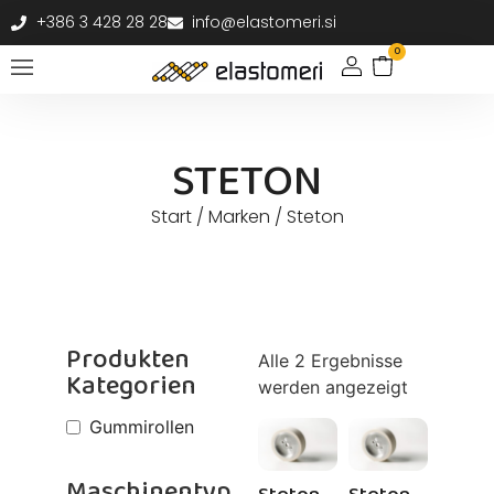
+386 3 428 28 28
info@elastomeri.si
0
STETON
Start
/ Marken / Steton
Produkten
Alle 2 Ergebnisse
Kategorien
werden angezeigt
Gummirollen
Maschinentyp