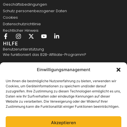
Geschäftsbedingungen
Schutz personenbezogener Daten
Cookies
Datenschutzrichtlinie
Rechtlicher Hinweis
HILFE
Benutzerunterstützung
Wie funktioniert das B2B-Affiliate-Programm?
KONTAKT
Einwilligungsmanagement
Elastomeri d.o.o., Bežigrajska 4, 3000 Celje
E-mail:
info@elastomeri.si
Kontaktnummer:
+386 3 428 28 28
Um Ihnen die bestmögliche Nutzererfahrung zu bieten, verwenden wir
Cookies, um Geräteinformationen zu speichern und/oder darauf
E-BENACHRICHTIGUNG
zuzugreifen. Ihre Zustimmung zu diesen Technologien ermöglicht es uns,
Daten wie Ihr Surfverhalten oder eindeutige Kennungen auf dieser
Website zu verarbeiten. Die Verweigerung oder der Widerruf Ihrer
Zustimmung kann die Funktionalität einiger Funktionen beeinträchtigen.
Akzeptieren