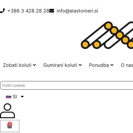
+386 3 428 28 28
info@elastomeri.si
Zobati koluti
Gumirani koluti
Ponudba
O na
SI
0