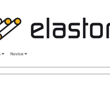
s
Novice