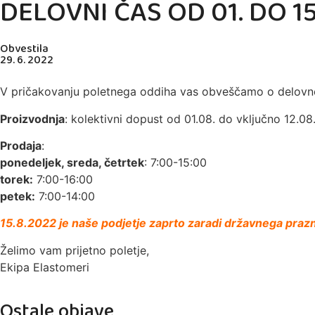
DELOVNI ČAS OD 01. DO 1
Obvestila
29. 6. 2022
V pričakovanju poletnega oddiha vas obveščamo o delovne
Proizvodnja
: kolektivni dopust od 01.08. do vključno 12.0
Prodaja
:
ponedeljek, sreda, četrtek
: 7:00-15:00
torek:
7:00-16:00
petek:
7:00-14:00
15.8.2022 je naše podjetje zaprto zaradi državnega prazn
Želimo vam prijetno poletje,
Ekipa Elastomeri
Ostale objave