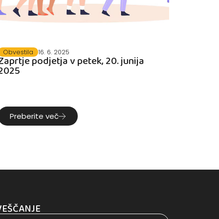
Obvestila
16. 6. 2025
Zaprtje podjetja v petek, 20. junija
2025
Preberite več
VEŠČANJE