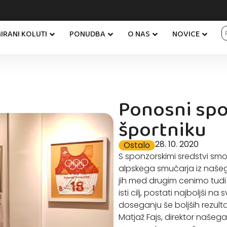
IRANI KOLUTI
PONUDBA
O NAS
NOVICE
Ponosni sp
športniku
28. 10. 2020
Ostalo
S sponzorskimi sredstvi smo 
alpskega smučarja iz našega
jih med drugim cenimo tudi 
isti cilj, postati najboljši 
doseganju še boljših rezul
Matjaž Fajs, direktor našeg