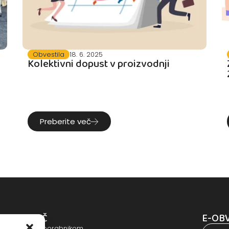
Obvestila
18. 6. 2025
Kolektivni dopust v proizvodnji
Preberite več
POMOČ
E-OB
Pomoč uporabnikom