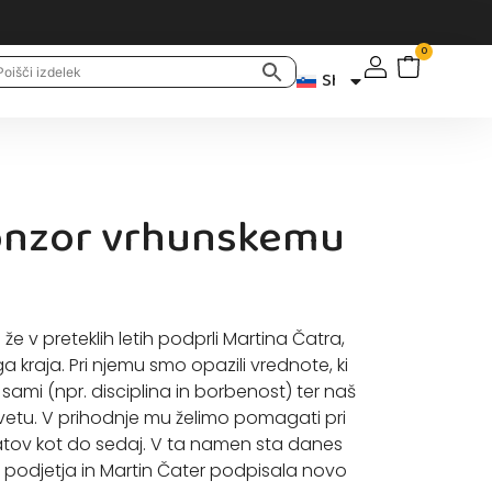
0
SI
onzor vrhunskemu
že v preteklih letih podprli Martina Čatra,
 kraja. Pri njemu smo opazili vrednote, ki
sami (npr. disciplina in borbenost) ter naš
na svetu. V prihodnje mu želimo pomagati pri
tatov kot do sedaj. V ta namen sta danes
a podjetja in Martin Čater podpisala novo