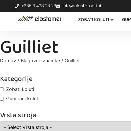
+386 3 428 28 28
info@elastomeri.si
ZOBATI KOLUTI
GUM
Guilliet
Domov
/ Blagovne znamke / Guilliet
Kategorije
Zobati koluti
Gumirani koluti
Vrsta stroja