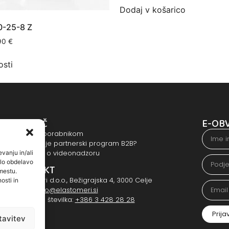
Dodaj v košarico
20-25-8 Z
90
€
osti
POMOČ
E-OB
Pomoč uporabnikom
Kako deluje partnerski program B2B?
Obvestilo o videonadzoru
vanju in/ali
ilo obdelavo
KONTAKT
mestu.
Elastomeri d.o.o., Bežigrajska 4, 3000 Celje
osti in
E-mail:
info@elastomeri.si
Kontaktna številka:
+386 3 428 28 28
Prija
tavitev