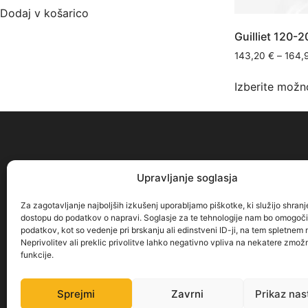
Dodaj v košarico
Guilliet 120-
143,20
€
–
164,
Izberite možn
Upravljanje soglasja
O nas
Dostava
Za zagotavljanje najboljših izkušenj uporabljamo piškotke, ki služijo shranje
Način plačila
dostopu do podatkov o napravi. Soglasje za te tehnologije nam bo omogoč
podatkov, kot so vedenje pri brskanju ali edinstveni ID-ji, na tem spletnem 
Vračilo blaga
Neprivolitev ali preklic privolitve lahko negativno vpliva na nekatere zmožn
Pogoji poslovanja
funkcije.
Varstvo osebnih podatkov
Piškotki
Sprejmi
Zavrni
Prikaz nas
Politika zasebnosti