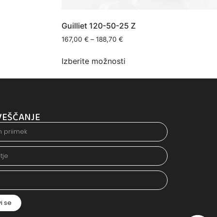
Guilliet 120-50-25 Z
167,00
€
–
188,70
€
Izberite možnosti
VEŠČANJE
vi se