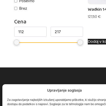
Poševno
Wadkin 1
Brez
127,50
€
Cena
Dodaj v k
Upravljanje soglasja
O nas
Dostava
Za zagotavljanje najboljših izkušenj uporabljamo piškotke, ki služijo shranje
Način plačila
dostopu do podatkov o napravi. Soglasje za te tehnologije nam bo omogoč