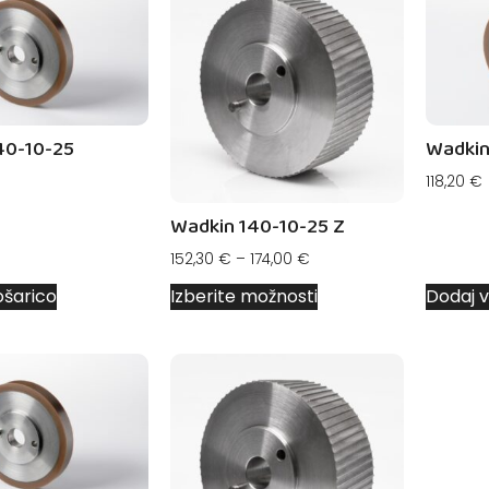
40-10-25
Wadkin
118,20
€
Wadkin 140-10-25 Z
152,30
€
–
174,00
€
ošarico
Izberite možnosti
Dodaj v