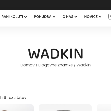
IRANI KOLUTI
PONUDBA
O NAS
NOVICE
WADKIN
Domov
/ Blagovne znamke / Wadkin
h 6 rezultatov