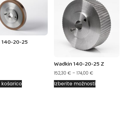
 140-20-25
Wadkin 140-20-25 Z
152,30
€
–
174,00
€
 košarico
Izberite možnosti