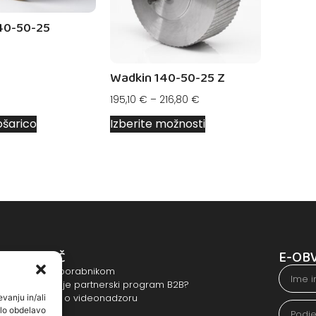
40-50-25
Wadkin 140-50-25 Z
195,10
€
–
216,80
€
ošarico
Izberite možnosti
POMOČ
E-OB
Pomoč uporabnikom
Kako deluje partnerski program B2B?
vanju in/ali
Obvestilo o videonadzoru
ilo obdelavo