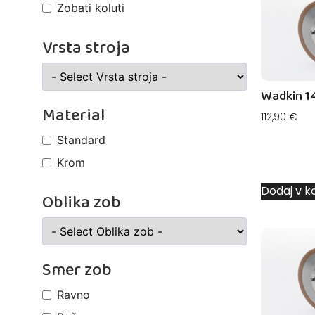
Zobati koluti
Vrsta stroja
Wadkin 1
Material
112,90
€
Standard
Krom
Dodaj v k
Oblika zob
Smer zob
Ravno